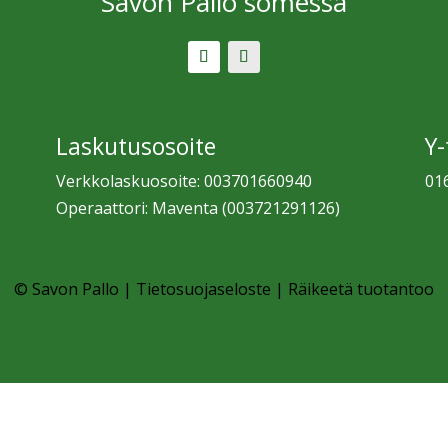
Savon Pallo somessa
Laskutusosoite
Y
Verkkolaskuosoite: 003701660940
01
Operaattori: Maventa (003721291126)
© Savon Pallo |
Tietosuojaseloste
|
Räikeetä tuotantoo