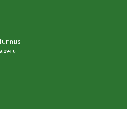
-tunnus
66094-0