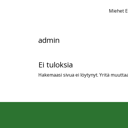
Skip To Content
Miehet E
admin
Ei tuloksia
Hakemaasi sivua ei löytynyt. Yritä muuttaa