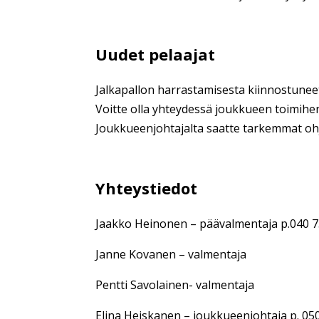
Uudet pelaajat
Jalkapallon harrastamisesta kiinnostuneet
Voitte olla yhteydessä joukkueen toimihenk
Joukkueenjohtajalta saatte tarkemmat ohj
Yhteystiedot
Jaakko Heinonen – päävalmentaja p.040 
Janne Kovanen – valmentaja
Pentti Savolainen- valmentaja
Elina Heiskanen – joukkueenjohtaja p. 05