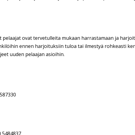
 pelaajat ovat tervetulleita mukaan harrastamaan ja harjoit
ilöihin ennen harjoituksiin tuloa tai ilmestyä rohkeasti kent
eet uuden pelaajan asioihin.
7587330
0 5484837