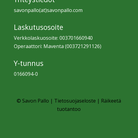
savonpallo(at)savonpallo.com
Laskutusosoite
Verkkolaskuosoite: 003701660940
Operaattori: Maventa (003721291126)
Y-tunnus
0166094-0
© Savon Pallo |
Tietosuojaseloste
|
Räikeetä
tuotantoo