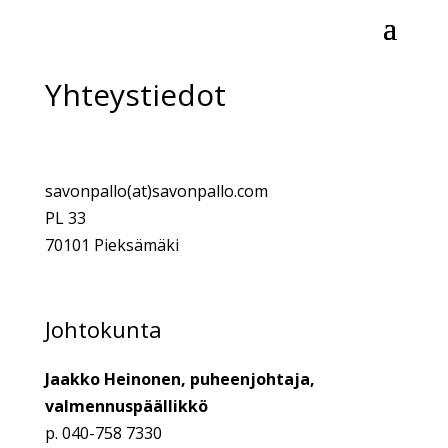
Yhteystiedot
savonpallo(at)savonpallo.com
PL 33
70101 Pieksämäki
Johtokunta
Jaakko Heinonen, puheenjohtaja,
valmennuspäällikkö
p. 040-758 7330